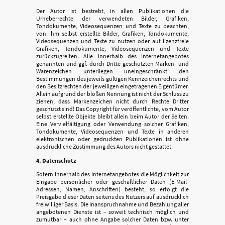
Der Autor ist bestrebt, in allen Publikationen die
Urheberrechte der verwendeten Bilder, Grafiken,
Tondokumente, Videosequenzen und Texte zu beachten,
von ihm selbst erstellte Bilder, Grafiken, Tondokumente,
Videosequenzen und Texte zu nutzen oder auf lizenzfreie
Grafiken, Tondokumente, Videosequenzen und Texte
zurückzugreifen. Alle innerhalb des Internetangebotes
genannten und ggf. durch Dritte geschützten Marken- und
Warenzeichen unterliegen uneingeschränkt den
Bestimmungen des jeweils gültigen Kennzeichenrechts und
den Besitzrechten der jeweiligen eingetragenen Eigentümer.
Allein aufgrund der bloßen Nennung ist nicht der Schluss zu
ziehen, dass Markenzeichen nicht durch Rechte Dritter
geschützt sind! Das Copyright für veröffentlichte, vom Autor
selbst erstellte Objekte bleibt allein beim Autor der Seiten.
Eine Vervielfältigung oder Verwendung solcher Grafiken,
Tondokumente, Videosequenzen und Texte in anderen
elektronischen oder gedruckten Publikationen ist ohne
ausdrückliche Zustimmung des Autors nicht gestattet.
4. Datenschutz
Sofern innerhalb des Internetangebotes die Möglichkeit zur
Eingabe persönlicher oder geschäftlicher Daten (E-Mail-
Adressen, Namen, Anschriften) besteht, so erfolgt die
Preisgabe dieser Daten seitens des Nutzers auf ausdrücklich
freiwilliger Basis. Die Inanspruchnahme und Bezahlung aller
angebotenen Dienste ist – soweit technisch möglich und
zumutbar – auch ohne Angabe solcher Daten bzw. unter