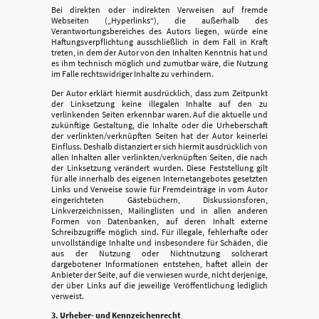
Bei direkten oder indirekten Verweisen auf fremde
Webseiten („Hyperlinks“), die außerhalb des
Verantwortungsbereiches des Autors liegen, würde eine
Haftungsverpflichtung ausschließlich in dem Fall in Kraft
treten, in dem der Autor von den Inhalten Kenntnis hat und
es ihm technisch möglich und zumutbar wäre, die Nutzung
im Falle rechtswidriger Inhalte zu verhindern.
Der Autor erklärt hiermit ausdrücklich, dass zum Zeitpunkt
der Linksetzung keine illegalen Inhalte auf den zu
verlinkenden Seiten erkennbar waren. Auf die aktuelle und
zukünftige Gestaltung, die Inhalte oder die Urheberschaft
der verlinkten/verknüpften Seiten hat der Autor keinerlei
Einfluss. Deshalb distanziert er sich hiermit ausdrücklich von
allen Inhalten aller verlinkten/verknüpften Seiten, die nach
der Linksetzung verändert wurden. Diese Feststellung gilt
für alle innerhalb des eigenen Internetangebotes gesetzten
Links und Verweise sowie für Fremdeinträge in vom Autor
eingerichteten Gästebüchern, Diskussionsforen,
Linkverzeichnissen, Mailinglisten und in allen anderen
Formen von Datenbanken, auf deren Inhalt externe
Schreibzugriffe möglich sind. Für illegale, fehlerhafte oder
unvollständige Inhalte und insbesondere für Schäden, die
aus der Nutzung oder Nichtnutzung solcherart
dargebotener Informationen entstehen, haftet allein der
Anbieter der Seite, auf die verwiesen wurde, nicht derjenige,
der über Links auf die jeweilige Veröffentlichung lediglich
verweist.
3. Urheber- und Kennzeichenrecht